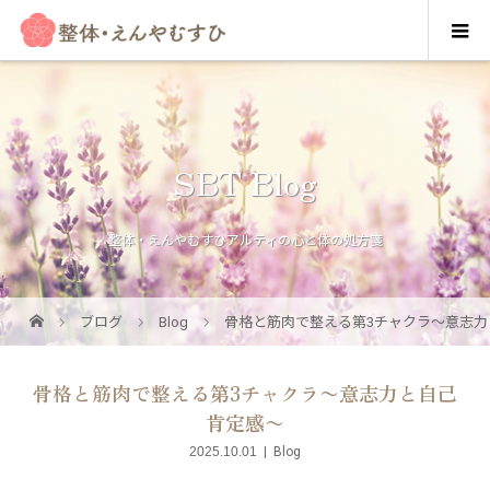
SBT Blog
整体・えんやむすひアルティの心と体の処方箋
ブログ
Blog
骨格と筋肉で整える第3チャクラ〜意志力
骨格と筋肉で整える第3チャクラ〜意志力と自己
肯定感〜
2025.10.01
Blog