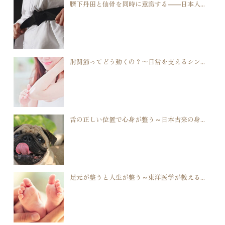
臍下丹田と仙骨を同時に意識する――日本人...
肘関節ってどう動くの？〜日常を支えるシン...
舌の正しい位置で心身が整う～日本古来の身...
足元が整うと人生が整う～東洋医学が教える...