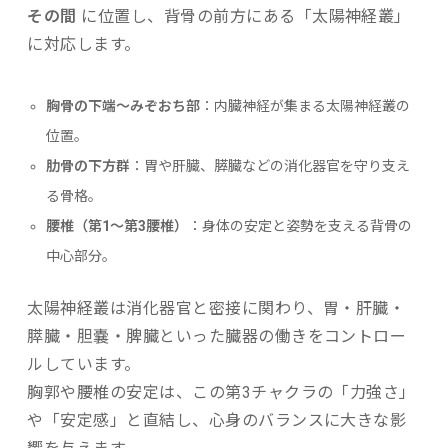
その間
に位置し、背骨の前方にある「太陽神経叢」
に対応します。
胸骨の下端〜みぞおち部
：内臓神経が集まる太陽神経叢の
位置。
肋骨の下方群
：胃や肝臓、膵臓などの消化器官を守り支え
る骨格。
腰椎（第1〜第3腰椎）
：身体の安定と姿勢を支える背骨の
中心部分。
太陽神経叢は消化器官と密接に関わり、胃・肝臓・
膵臓・胆嚢・脾臓といった臓器の働きをコントロー
ルしています。
胸郭や腰椎の安定は、この第3チャクラの「力強さ」
や「安定感」と直結し、心身のバランスに大きな影